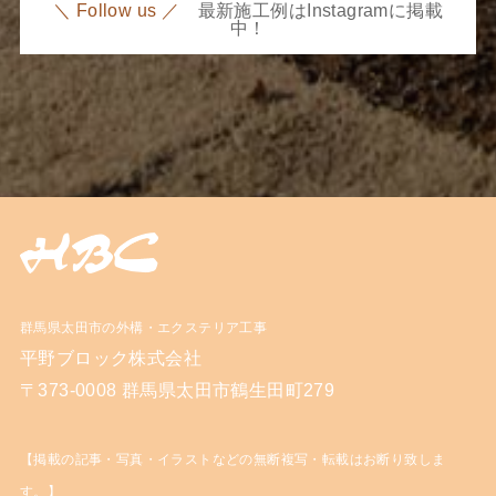
＼ Follow us ／
最新施工例はInstagramに掲載
中！
群馬県太田市の外構・エクステリア工事
平野ブロック株式会社
〒373-0008 群馬県太田市鶴生田町279
【掲載の記事・写真・イラストなどの無断複写・転載はお断り致しま
す。】