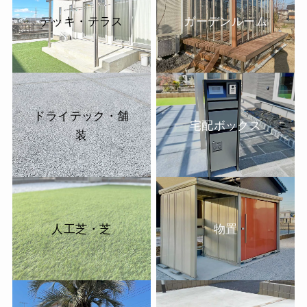
デッキ・テラス
ガーデンルーム
ドライテック・舗
宅配ボックス
装
人工芝・芝
物置