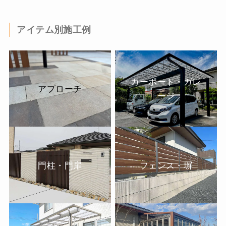
アイテム別施工例
カーポート・ガレ
アプローチ
ージ
門柱・門扉
フェンス・塀