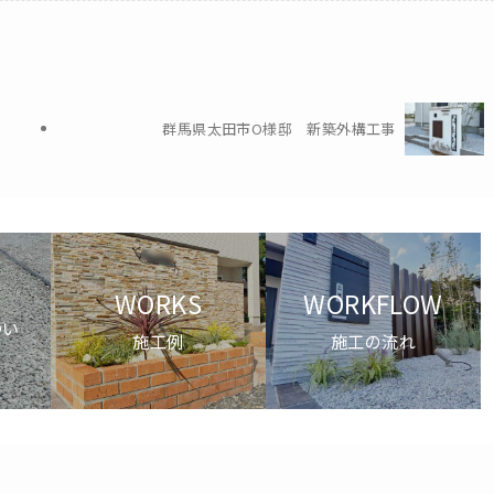
群馬県太田市O様邸 新築外構工事
H
WORKS
WORKFLOW
つい
施工例
施工の流れ