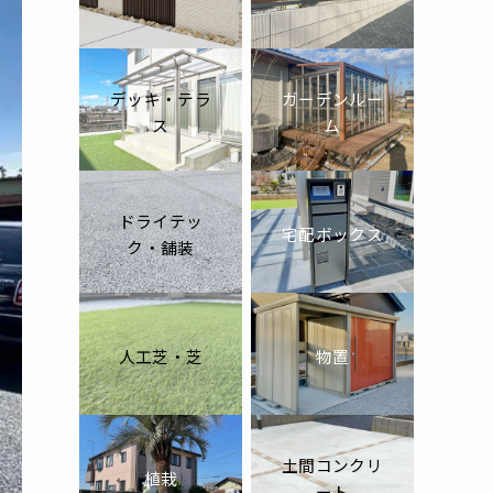
デッキ・テラ
ガーデンルー
ス
ム
ドライテッ
宅配ボックス
ク・舗装
人工芝・芝
物置
土間コンクリ
植栽
ート