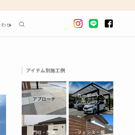
合わせ
アイテム別施工例
カーポート・
アプローチ
ガレージ
門柱・門扉
フェンス・塀