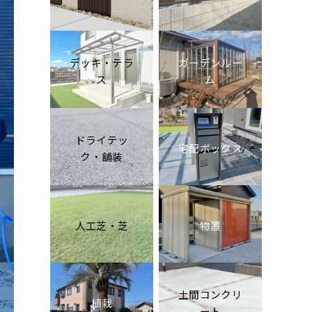
デッキ・テラ
ガーデンルー
ス
ム
ドライテッ
宅配ボックス
ク・舗装
人工芝・芝
物置
土間コンクリ
植栽
ート