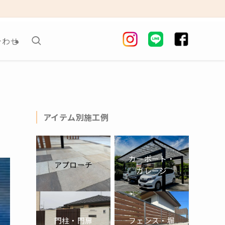
合わせ
アイテム別施工例
カーポート・
アプローチ
ガレージ
門柱・門扉
フェンス・塀