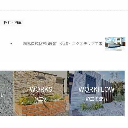
ト
門柱・門扉
群馬県館林市H様邸 外構・エクステリア工事
H
WORKS
WORKFLOW
つい
施工例
施工の流れ