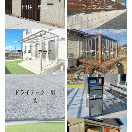
門柱・門扉
フェンス・塀
デッキ・テラス
ガーデンルーム
ドライテック・舗
宅配ボックス
装