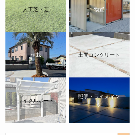
人工芝・芝
物置
植栽
土間コンクリート
照明・ライティン
サイクルポート
グ