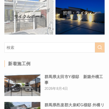
照明・ライティン
サイクルポート
グ
新着施工例
群馬県太田市Y様邸 新築外構工
事
2026年8月4日
群馬県邑楽郡大泉町G様邸 外構リ