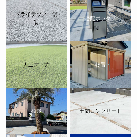
ドライテック・舗
宅配ボックス
装
人工芝・芝
物置
植栽
土間コンクリート