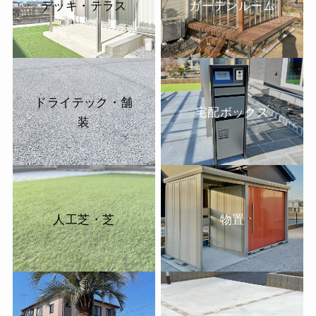
デッキ・テラス
ガーデンルーム
ドライテック・舗
宅配ボックス
装
人工芝・芝
物置