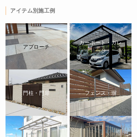
アイテム別施工例
カーポート・ガレ
アプローチ
ージ
門柱・門扉
フェンス・塀